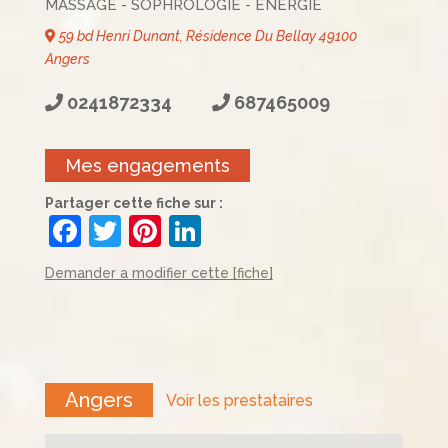
MASSAGE - SOPHROLOGIE - ÉNERGIE
59 bd Henri Dunant, Résidence Du Bellay 49100
Angers
0241872334
687465009
Mes engagements
Partager cette fiche sur :
F
T
Pi
Li
a
w
nt
n
Demander a modifier cette [fiche]
c
itt
er
k
e
er
e
e
b
st
dI
o
n
Angers
Voir les prestataires
o