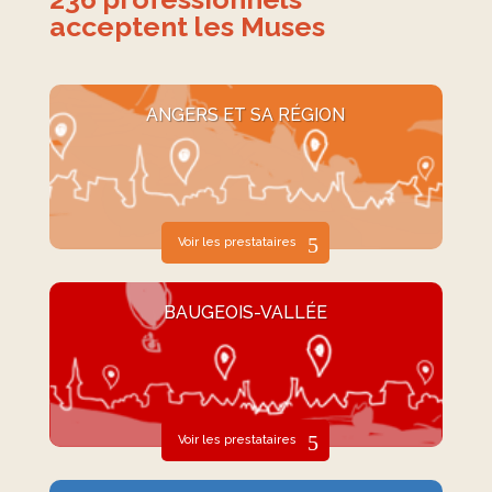
acceptent les Muses
ANGERS ET SA RÉGION
Voir les prestataires
BAUGEOIS-VALLÉE
Voir les prestataires