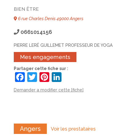
BIEN ÊTRE
6 rue Charles Denis 49000 Angers
0661014156
PIERRE LERÉ GUILLEMET PROFESSEUR DE YOGA
Mes engagements
Partager cette fiche sur :
F
T
Pi
Li
a
w
nt
n
Demander a modifier cette [fiche]
c
itt
er
k
e
er
e
e
b
st
dI
o
n
Angers
Voir les prestataires
o