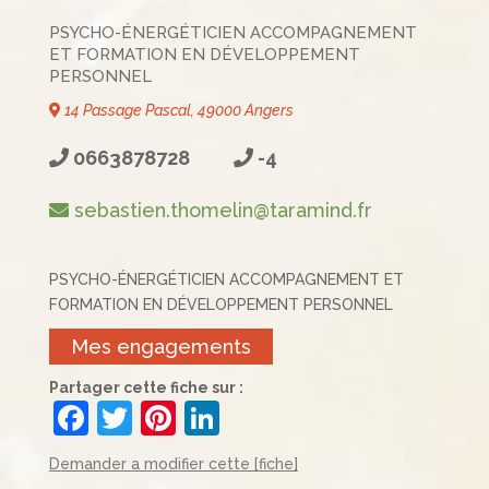
PSYCHO-ÉNERGÉTICIEN ACCOMPAGNEMENT
ET FORMATION EN DÉVELOPPEMENT
PERSONNEL
14 Passage Pascal, 49000 Angers
0663878728
-4
sebastien.thomelin@taramind.fr
PSYCHO-ÉNERGÉTICIEN ACCOMPAGNEMENT ET
FORMATION EN DÉVELOPPEMENT PERSONNEL
Mes engagements
Partager cette fiche sur :
F
T
Pi
Li
a
w
nt
n
Demander a modifier cette [fiche]
c
itt
er
k