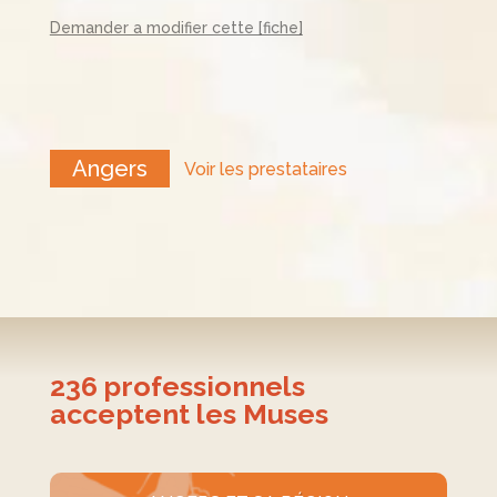
a
w
nt
n
Demander a modifier cette [fiche]
c
itt
er
k
e
er
e
e
b
st
dI
o
n
Angers
Voir les prestataires
o
k
236
professionnels
acceptent les Muses