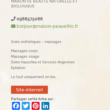
MAISON DE BEAUTÉ NATURELLE ET
BIOLOGIQUE
0988575088
bonjour@maison-peauethic.fr
Soins esthétiques – massages
Massages corps
Massages visage
Soins Hauschka et Services Angevines
Epilation
Le tout uniquement en bio.
Site-internet
Partager cette fiche sur :
F
T
Pi
Li