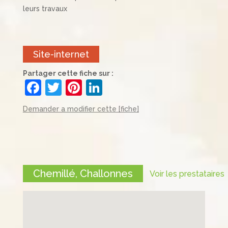
leurs travaux
Site-internet
Partager cette fiche sur :
F
T
Pi
Li
a
w
nt
n
Demander a modifier cette [fiche]
c
itt
er
k
e
er
e
e
b
st
dI
o
n
Chemillé, Challonnes
Voir les prestataires
o
k