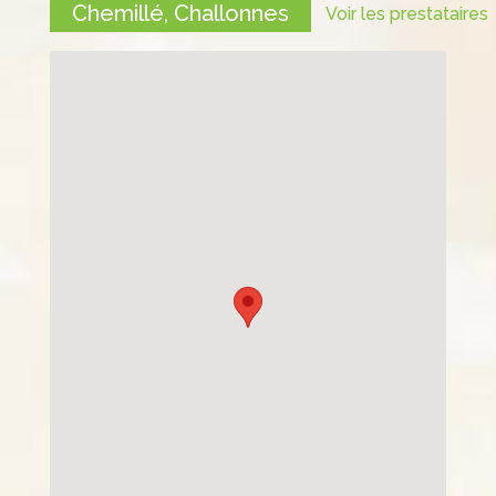
o
n
Chemillé, Challonnes
Voir les prestataires
o
k