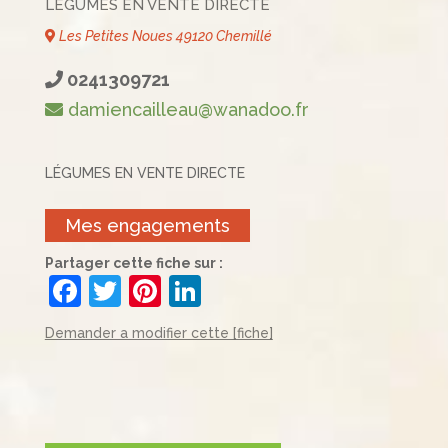
LÉGUMES EN VENTE DIRECTE
Les Petites Noues 49120 Chemillé
0241309721
damiencailleau@wanadoo.fr
LÉGUMES EN VENTE DIRECTE
Mes engagements
Partager cette fiche sur :
F
T
Pi
Li
a
w
nt
n
Demander a modifier cette [fiche]
c
itt
er
k
e
er
e
e
b
st
dI