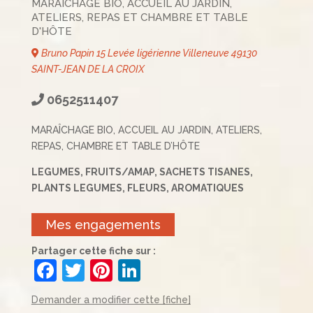
MARAICHAGE BIO, ACCUEIL AU JARDIN,
ATELIERS, REPAS ET CHAMBRE ET TABLE
D'HÔTE
Bruno Papin 15 Levée ligérienne Villeneuve 49130
SAINT-JEAN DE LA CROIX
0652511407
MARAÎCHAGE BIO, ACCUEIL AU JARDIN, ATELIERS,
REPAS, CHAMBRE ET TABLE D’HÔTE
LEGUMES, FRUITS/AMAP, SACHETS TISANES,
PLANTS LEGUMES, FLEURS, AROMATIQUES
Mes engagements
Partager cette fiche sur :
F
T
Pi
Li
a
w
nt
n
Demander a modifier cette [fiche]