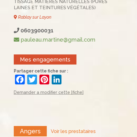
TISSAGE MATIÈRES NATURELLES (PURES
LAINES ET TEINTURES VÉGÉTALES)
Rablay sur Layon
0603900031
pauleau.martine@gmail.com
Mes engagements
Partager cette fiche sur :
F
T
Pi
Li
a
w
nt
n
Demander a modifier cette [fiche]
c
itt
er
k
e
er
e
e
b
st
dI
o
n
Angers
Voir les prestataires