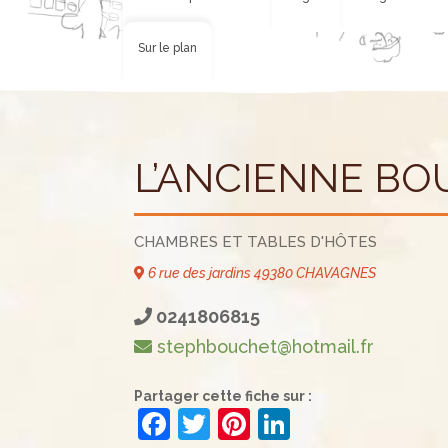
Sur le plan
L’ANCIENNE BO
CHAMBRES ET TABLES D'HÔTES
6 rue des jardins 49380 CHAVAGNES
0241806815
stephbouchet@hotmail.fr
Partager cette fiche sur :
F
T
Pi
Li