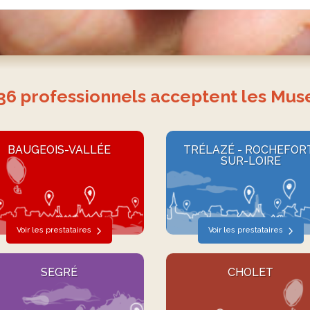
36
professionnels acceptent les Mus
BAUGEOIS-VALLÉE
TRÉLAZÉ - ROCHEFOR
SUR-LOIRE
Voir les prestataires
Voir les prestataires
SEGRÉ
CHOLET