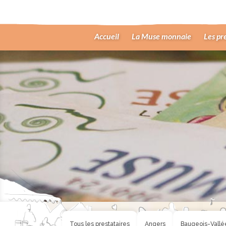
Accueil
La Muse monnaie
Les pr
Tous les prestataires
Angers
Baugeois-Vallé