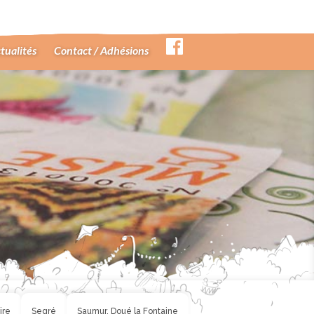
tualités
Contact / Adhésions
ire
Segré
Saumur, Doué la Fontaine