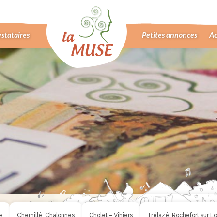
F
estataires
Petites annonces
Ac
e
Chemillé, Chalonnes
Cholet – Vihiers
Trélazé, Rochefort sur Lo