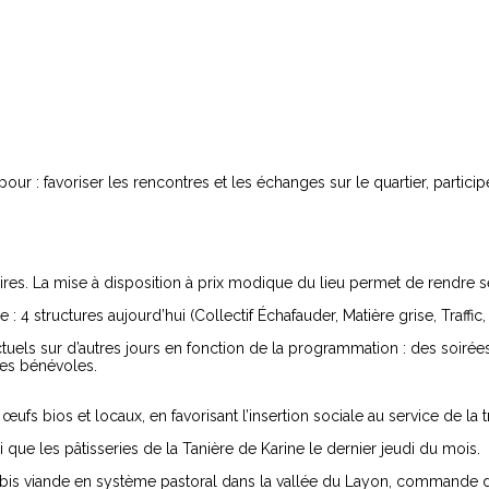
ur : favoriser les rencontres et les échanges sur le quartier, participer 
aires. La mise à disposition à prix modique du lieu permet de rendre ser
 4 structures aujourd’hui (Collectif Échafauder, Matière grise, Traffic
uels sur d’autres jours en fonction de la programmation : des soirées
 des bénévoles.
 bios et locaux, en favorisant l’insertion sociale au service de la tra
 que les pâtisseries de la Tanière de Karine le dernier jeudi du mois.
bis viande en système pastoral dans la vallée du Layon, commande de