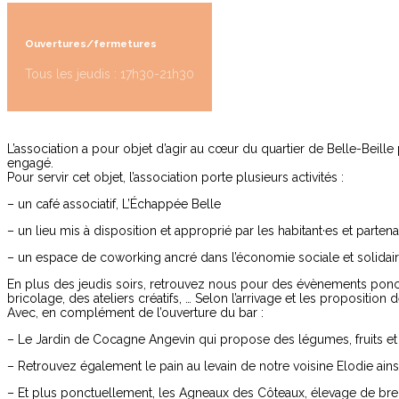
Ouvertures/fermetures
Tous les jeudis : 17h30-21h30
L’association a pour objet d’agir au cœur du quartier de Belle-Beille po
engagé.
Pour servir cet objet, l’association porte plusieurs activités :
– un café associatif, L’Échappée Belle
– un lieu mis à disposition et approprié par les habitant·es et parten
– un espace de coworking ancré dans l’économie sociale et solidaire :
En plus des jeudis soirs, retrouvez nous pour des évènements ponct
bricolage, des ateliers créatifs, … Selon l’arrivage et les proposition
Avec, en complément de l’ouverture du bar :
– Le Jardin de Cocagne Angevin qui propose des légumes, fruits et œufs
– Retrouvez également le pain au levain de notre voisine Elodie ainsi
– Et plus ponctuellement, les Agneaux des Côteaux, élevage de bre