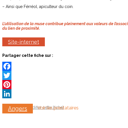
– Ainsi que Férréol, apiculteur du coin.
L’utilisation de la muse contribue pleinement aux valeurs de l’associ
du lien de proximité.
Site-internet
Partager cette fiche sur :
Facebook
Twitter
Pinterest
LinkedIn
Demander a modifier cette [fiche]
Angers
Voir les prestataires