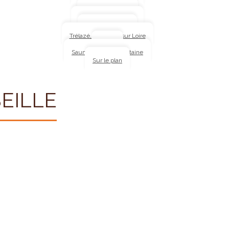
Angers
Baugeois-Vallée
Chemillé, Chalonnes
Cholet – Vihiers
Trélazé, Rochefort sur Loire
Segré
Saumur, Doué la Fontaine
Sur le plan
EILLE