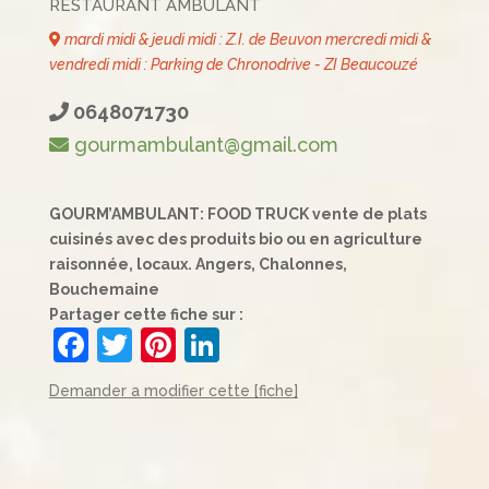
RESTAURANT AMBULANT
mardi midi & jeudi midi : Z.I. de Beuvon mercredi midi &
vendredi midi : Parking de Chronodrive - ZI Beaucouzé
0648071730
gourmambulant@gmail.com
GOURM’AMBULANT: FOOD TRUCK vente de plats
cuisinés avec des produits bio ou en agriculture
raisonnée, locaux. Angers, Chalonnes,
Bouchemaine
Partager cette fiche sur :
F
T
Pi
Li
a
w
nt
n
Demander a modifier cette [fiche]
c
itt
er
k
e
er
e
e
b
st
dI