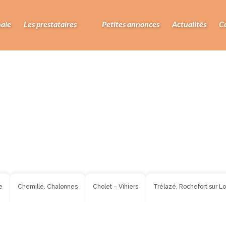
F
aie
Les prestataires
Petites annonces
Actualités
C
e
Chemillé, Chalonnes
Cholet – Vihiers
Trélazé, Rochefort sur Lo