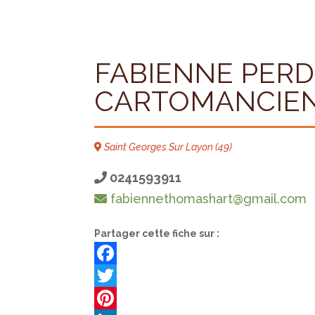
FABIENNE PERD
CARTOMANCIE
Saint Georges Sur Layon (49)
0241593911
fabiennethomashart@gmail.com
Partager cette fiche sur :
F
a
T