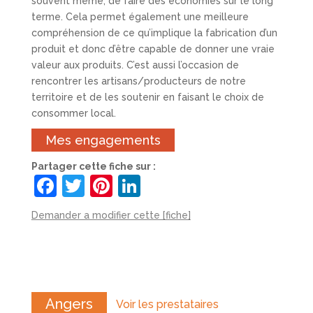
souvent même, de faire des économies sur le long
terme. Cela permet également une meilleure
compréhension de ce qu’implique la fabrication d’un
produit et donc d’être capable de donner une vraie
valeur aux produits. C’est aussi l’occasion de
rencontrer les artisans/producteurs de notre
territoire et de les soutenir en faisant le choix de
consommer local.
Mes engagements
Partager cette fiche sur :
F
T
Pi
Li
a
w
nt
n
Demander a modifier cette [fiche]
c
itt
er
k
e
er
e
e
b
st
dI
o
n
Angers
Voir les prestataires