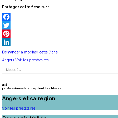
Partager cette fiche sur :
Facebook
Twitter
Pinterest
LinkedIn
Demander a modifier cette [fiche]
Angers
Voir les prestataires
236
professionnels acceptent les Muses
Angers et sa région
Voir les prestataires