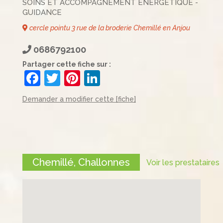
SOINS ET ACCOMPAGNEMENT ÉNERGÉTIQUE -
GUIDANCE
cercle pointu 3 rue de la broderie Chemillé en Anjou
0686792100
Partager cette fiche sur :
F
T
Pi
Li
a
w
nt
n
Demander a modifier cette [fiche]
c
itt
er
k
e
er
e
e
b
st
dI
o
n
Chemillé, Challonnes
Voir les prestataires
o
k