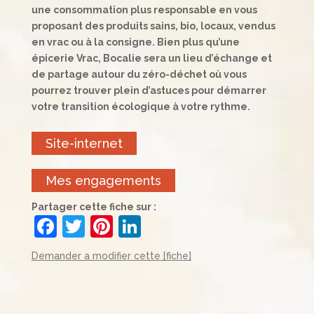
une consommation plus responsable en vous
proposant des produits sains, bio, locaux, vendus
en vrac ou à la consigne. Bien plus qu’une
épicerie Vrac, Bocalie sera un lieu d’échange et
de partage autour du zéro-déchet où vous
pourrez trouver plein d’astuces pour démarrer
votre transition écologique à votre rythme.
Site-internet
Mes engagements
Partager cette fiche sur :
F
T
Pi
Li
a
w
nt
n
Demander a modifier cette [fiche]
c
itt
er
k
e
er
e
e