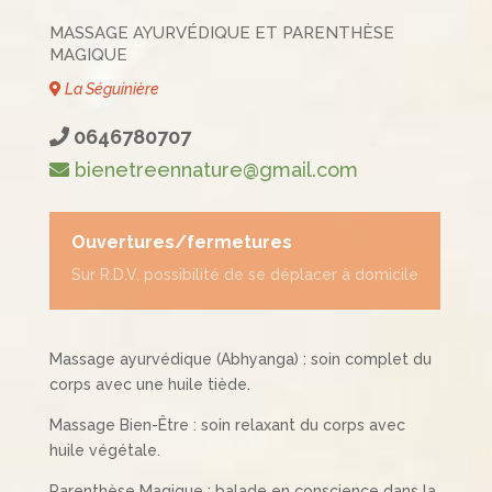
MASSAGE AYURVÉDIQUE ET PARENTHÈSE
MAGIQUE
La Séguinière
0646780707
bienetreennature@gmail.com
Ouvertures/fermetures
Sur R.D.V, possibilité de se déplacer à domicile
Massage ayurvédique (Abhyanga) : soin complet du
corps avec une huile tiède.
Massage Bien-Être : soin relaxant du corps avec
huile végétale.
Parenthèse Magique : balade en conscience dans la