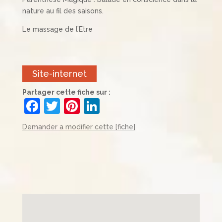
nature au fil des saisons.
Le massage de l’Etre
Site-internet
Partager cette fiche sur :
F
T
Pi
Li
a
w
nt
n
Demander a modifier cette [fiche]
c
itt
er
k
e
er
e
e
b
st
dI
o
n
o
k