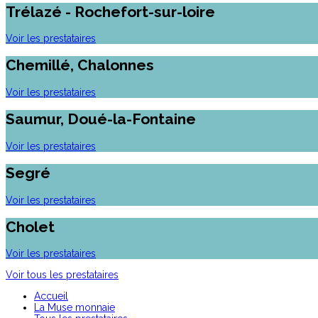
Trélazé - Rochefort-sur-loire
Voir les prestataires
Chemillé, Chalonnes
Voir les prestataires
Saumur, Doué-la-Fontaine
Voir les prestataires
Segré
Voir les prestataires
Cholet
Voir les prestataires
Voir tous les prestataires
Accueil
La Muse monnaie