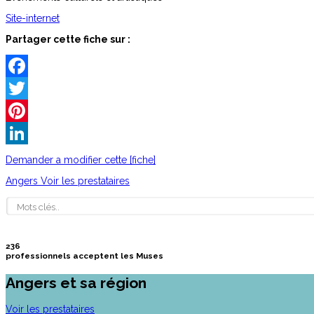
Site-internet
Partager cette fiche sur :
Facebook
Twitter
Pinterest
LinkedIn
Demander a modifier cette [fiche]
Angers
Voir les prestataires
236
professionnels acceptent les Muses
Angers et sa région
Voir les prestataires